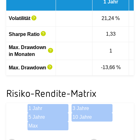
1 Jahr
3 
Volatilität
21,24 %
1,33
Sharpe Ratio
Max. Drawdown
1
in Monaten
-13,66 %
-
Max. Drawdown
Risiko-Rendite-Matrix
1 Jahr
3 Jahre
5 Jahre
10 Jahre
Max