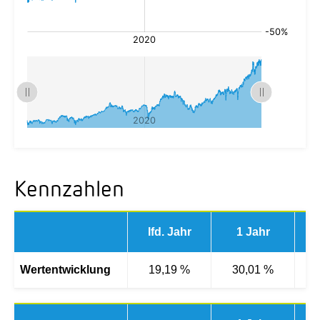
Kennzahlen
lfd. Jahr
1 Jahr
3 
Wertentwicklung
19,19 %
30,01 %