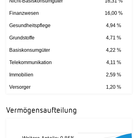
Nicht-Basiskonsumgüter
16,31 %
Finanzwesen
16,00 %
Gesundheitspflege
4,94 %
Grundstoffe
4,71 %
Basiskonsumgüter
4,22 %
Telekommunikation
4,11 %
Immobilien
2,59 %
Versorger
1,20 %
Vermögensaufteilung