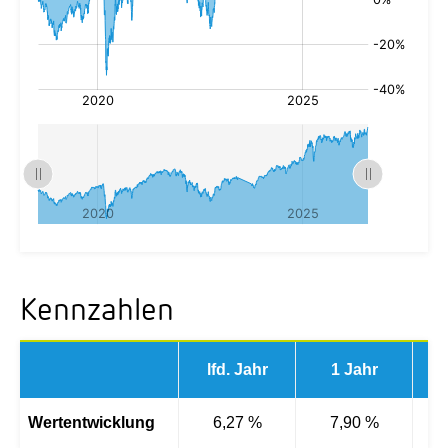
Kennzahlen
lfd. Jahr
1 Jahr
3 
Wertentwicklung
6,27 %
7,90 %