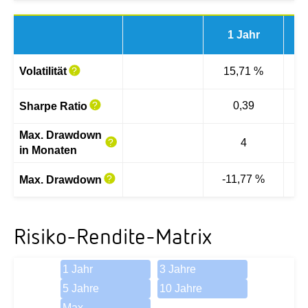
1 Jahr
3 
Volatilität
15,71 %
0,39
Sharpe Ratio
Max. Drawdown
4
in Monaten
-11,77 %
-
Max. Drawdown
Risiko-Rendite-Matrix
1 Jahr
3 Jahre
5 Jahre
10 Jahre
Max