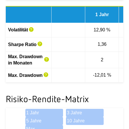
1 Jahr
3 
Volatilität
12,90 %
1,36
Sharpe Ratio
Max. Drawdown
2
in Monaten
-12,01 %
-
Max. Drawdown
Risiko-Rendite-Matrix
1 Jahr
3 Jahre
5 Jahre
10 Jahre
Max