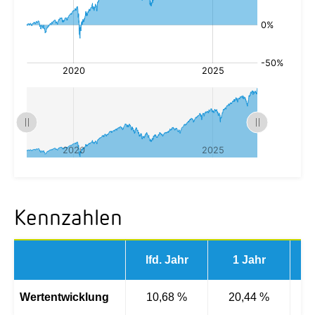
Kennzahlen
lfd. Jahr
1 Jahr
3 
Wertentwicklung
10,68 %
20,44 %