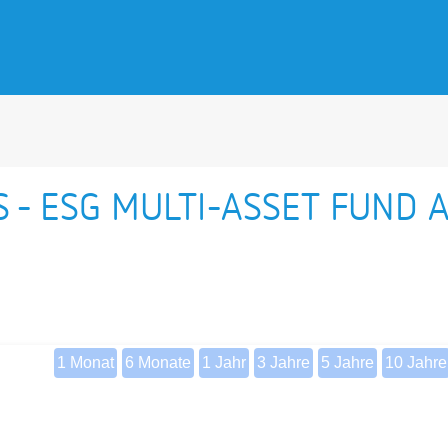
 - ESG MULTI-ASSET FUND 
1 Monat
6 Monate
1 Jahr
3 Jahre
5 Jahre
10 Jahre