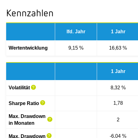
Kennzahlen
lfd. Jahr
1 Jahr
Wertentwicklung
9,15 %
16,63 %
1 Jahr
Volatilität
8,32 %
1,78
Sharpe Ratio
Max. Drawdown
2
in Monaten
-6,04 %
Max. Drawdown