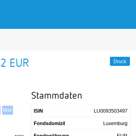
A2 EUR
Druck
Stammdaten
Max
ISIN
LU0093503497
Fondsdomizil
Luxemburg
Fondswährung
EUR