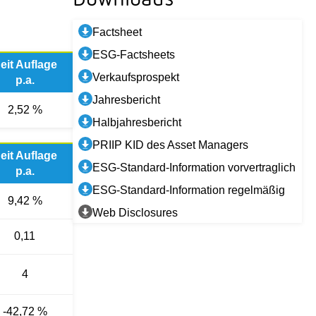
Factsheet
ESG-Factsheets
eit Auflage
Verkaufsprospekt
p.a.
Jahresbericht
2,52 %
Halbjahresbericht
PRIIP KID des Asset Managers
eit Auflage
ESG-Standard-Information vorvertraglich
p.a.
ESG-Standard-Information regelmäßig
9,42 %
Web Disclosures
0,11
4
-42,72 %