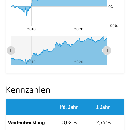
Kennzahlen
lfd. Jahr
1 Jahr
3 
Wertentwicklung
-3,02 %
-2,75 %