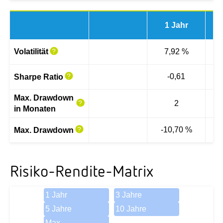
1 Jahr
3 
Volatilität
7,92 %
-0,61
Sharpe Ratio
Max. Drawdown
2
in Monaten
-10,70 %
-
Max. Drawdown
Risiko-Rendite-Matrix
1 Jahr
3 Jahre
5 Jahre
10 Jahre
Max